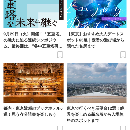
9月29日（火）開催！「五重塔」
【東京】おすすめ大人デートス
の魅力に迫る連続シンポジウ
ポット63選｜定番の遊び場から
ム、最終回は、“谷中五重塔再建
隠れた名所まで
の意義を語り合う”がテーマ
都内・東京近郊のブックホテル5
東京で行くべき展望台12選！絶
選！思う存分読書を楽しもう
景を楽しめる新名所から入場無
料のスポットまで