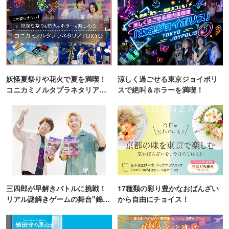
妖怪夏祭りや花火で夏を満喫！
涼しく過ごせる東京ジョイポリ
コニカミノルタプラネタリア
スで絶叫＆ホラーを満喫！
TOKYO
三四郎が早解きバトルに挑戦！
17種類の彩り豊かなおばんざい
リアル謎解きゲームの舞台"錦糸
から自由にチョイス！
町PARCO・楽天地"を巡る！