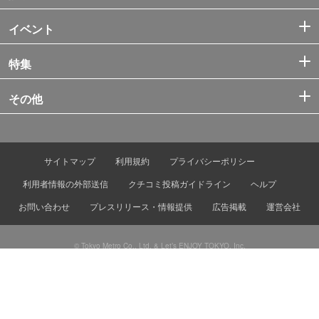
イベント
特集
その他
サイトマップ
利用規約
プライバシーポリシー
利用者情報の外部送信
クチコミ投稿ガイドライン
ヘルプ
お問い合わせ
プレスリリース・情報提供
広告掲載
運営会社
© Tokyo Metro Co., Ltd. & Let’s ENJOY TOKYO, Inc.