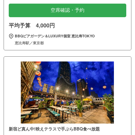
空席確認・予約
平均予算 4,000円
BBQビアガーデン＆LUXURY個室 恵比寿TOKYO
恵比寿駅／東京都
新宿ど真ん中!映えテラスで手ぶらBBQ食べ放題