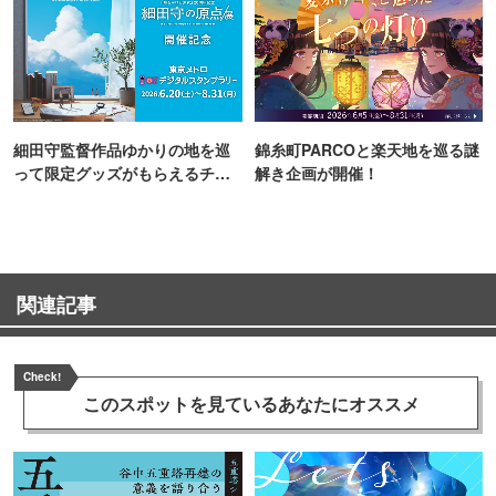
細田守監督作品ゆかりの地を巡
錦糸町PARCOと楽天地を巡る謎
って限定グッズがもらえるチャ
解き企画が開催！
ンス！
関連記事
Check!
このスポットを見ている
あなたにオススメ