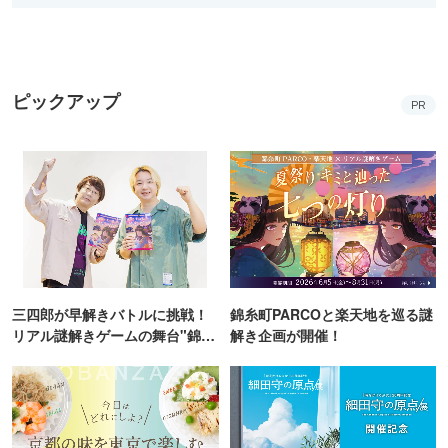
ピックアップ
PR
三四郎が早解きバトルに挑戦！
錦糸町PARCOと楽天地を巡る謎
リアル謎解きゲームの舞台"錦糸
解き企画が開催！
町PARCO・楽天地"を巡る！