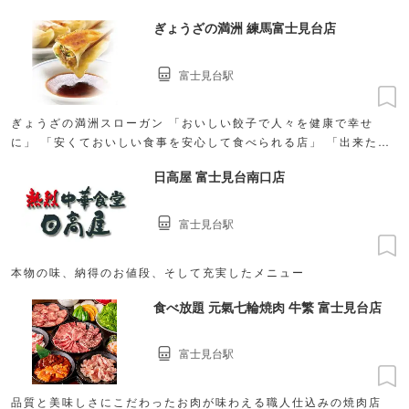
ぎょうざの満洲 練馬富士見台店
富士見台駅
ぎょうざの満洲スローガン 「おいしい餃子で人々を健康で幸せ
に」 「安くておいしい食事を安心して食べられる店」 「出来たて
のおいしさを農家と共に」
日高屋 富士見台南口店
富士見台駅
本物の味、納得のお値段、そして充実したメニュー
食べ放題 元氣七輪焼肉 牛繁 富士見台店
富士見台駅
品質と美味しさにこだわったお肉が味わえる職人仕込みの焼肉店