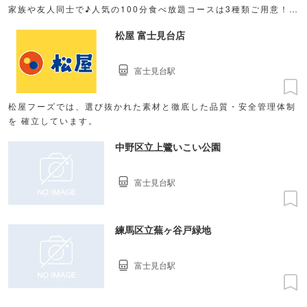
家族や友人同士で♪人気の100分食べ放題コースは3種類ご用意！
3,289円（税込）〜
松屋 富士見台店
富士見台駅
松屋フーズでは、選び抜かれた素材と徹底した品質・安全管理体制
を 確立しています。
中野区立上鷺いこい公園
富士見台駅
練馬区立蕪ヶ谷戸緑地
富士見台駅