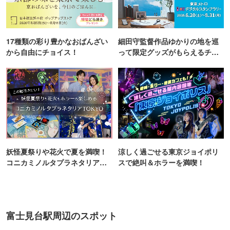
17種類の彩り豊かなおばんざい
細田守監督作品ゆかりの地を巡
から自由にチョイス！
って限定グッズがもらえるチャ
ンス！
妖怪夏祭りや花火で夏を満喫！
涼しく過ごせる東京ジョイポリ
コニカミノルタプラネタリア
スで絶叫＆ホラーを満喫！
TOKYO
富士見台駅周辺のスポット