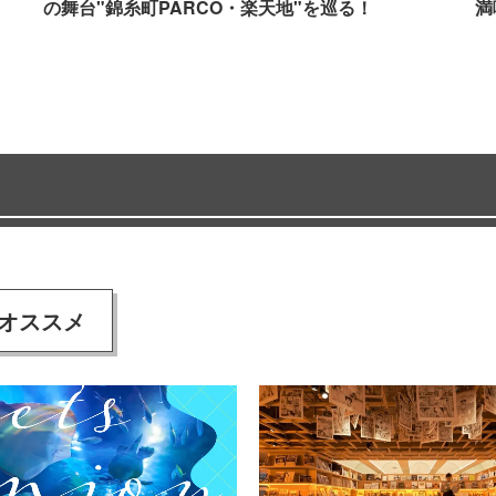
の舞台"錦糸町PARCO・楽天地"を巡る！
満
オススメ