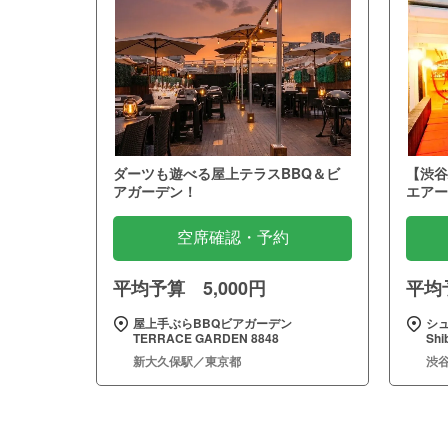
ダーツも遊べる屋上テラスBBQ＆ビ
【渋谷
アガーデン！
エアー
空席確認・予約
平均予算 5,000円
平均予
屋上手ぶらBBQビアガーデン
シュ
TERRACE GARDEN 8848
Sh
新大久保駅／東京都
渋