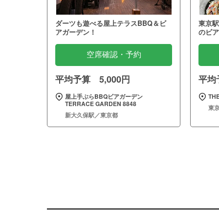
ダーツも遊べる屋上テラスBBQ＆ビ
東京駅
アガーデン！
のビア
空席確認・予約
平均予算 5,000円
平均予
屋上手ぶらBBQビアガーデン
THE
TERRACE GARDEN 8848
東
新大久保駅／東京都