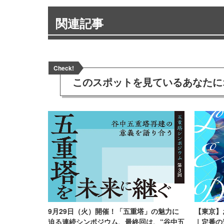
関連記事
Check!
このスポットを見ている
あなたに
9月29日（火）開催！「五重塔」の魅力に
【東京】
迫る連続シンポジウム、最終回は、“谷中五
｜定番の