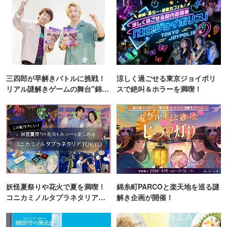
三四郎が早解きバトルに挑戦！
涼しく過ごせる東京ジョイポリ
リアル謎解きゲームの舞台"錦糸
スで絶叫＆ホラーを満喫！
町PARCO・楽天地"を巡る！
妖怪夏祭りや花火で夏を満喫！
錦糸町PARCOと楽天地を巡る謎
コニカミノルタプラネタリア
解き企画が開催！
TOKYO