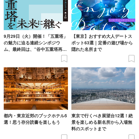
9月29日（火）開催！「五重塔」
【東京】おすすめ大人デートス
の魅力に迫る連続シンポジウ
ポット63選｜定番の遊び場から
ム、最終回は、“谷中五重塔再建
隠れた名所まで
の意義を語り合う”がテーマ
都内・東京近郊のブックホテル5
東京で行くべき展望台12選！絶
選！思う存分読書を楽しもう
景を楽しめる新名所から入場無
料のスポットまで