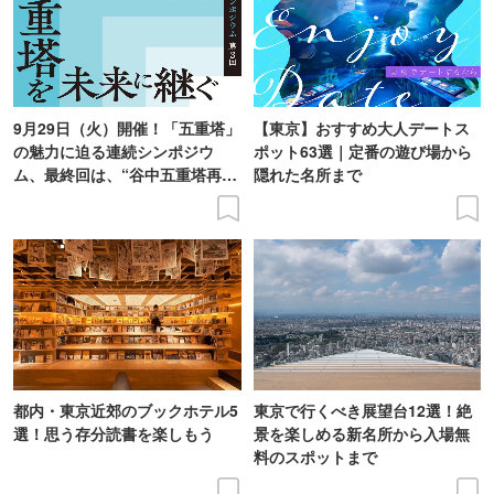
9月29日（火）開催！「五重塔」
【東京】おすすめ大人デートス
の魅力に迫る連続シンポジウ
ポット63選｜定番の遊び場から
ム、最終回は、“谷中五重塔再建
隠れた名所まで
の意義を語り合う”がテーマ
都内・東京近郊のブックホテル5
東京で行くべき展望台12選！絶
選！思う存分読書を楽しもう
景を楽しめる新名所から入場無
料のスポットまで