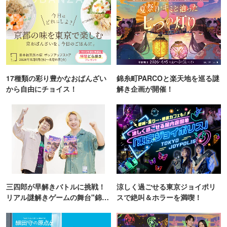
17種類の彩り豊かなおばんざい
錦糸町PARCOと楽天地を巡る謎
から自由にチョイス！
解き企画が開催！
三四郎が早解きバトルに挑戦！
涼しく過ごせる東京ジョイポリ
リアル謎解きゲームの舞台"錦糸
スで絶叫＆ホラーを満喫！
町PARCO・楽天地"を巡る！