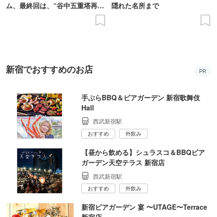
ム、最終回は、“谷中五重塔再建
隠れた名所まで
の意義を語り合う”がテーマ
新宿でおすすめのお店
PR
手ぶらBBQ＆ビアガーデン 新宿歌舞伎
Hall
西武新宿駅
おすすめ
外飲み
【昼から飲める】シュラスコ＆BBQビア
ガーデン天空テラス 新宿店
西武新宿駅
おすすめ
外飲み
新宿ビアガーデン 宴 〜UTAGE〜Terrace