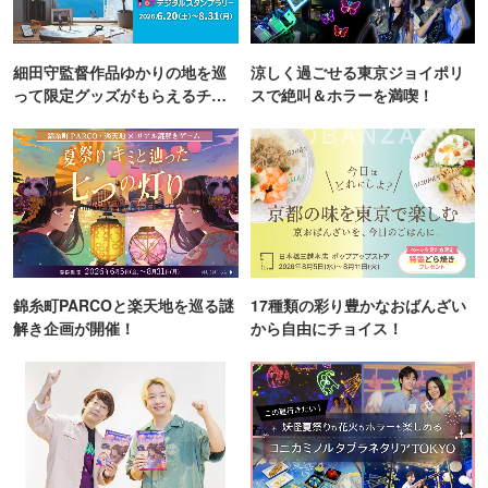
細田守監督作品ゆかりの地を巡
涼しく過ごせる東京ジョイポリ
って限定グッズがもらえるチャ
スで絶叫＆ホラーを満喫！
ンス！
錦糸町PARCOと楽天地を巡る謎
17種類の彩り豊かなおばんざい
解き企画が開催！
から自由にチョイス！