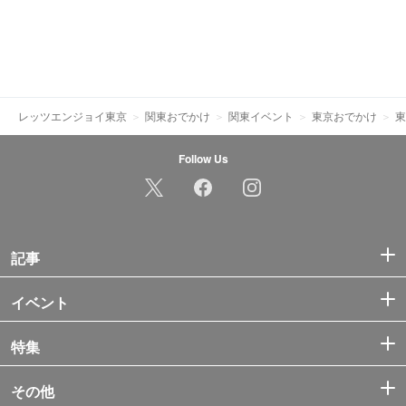
レッツエンジョイ東京
関東おでかけ
関東イベント
東京おでかけ
東
Follow Us
記事
イベント
特集
その他