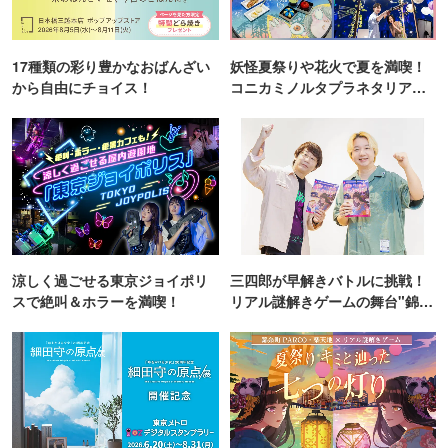
17種類の彩り豊かなおばんざい
妖怪夏祭りや花火で夏を満喫！
から自由にチョイス！
コニカミノルタプラネタリア
TOKYO
涼しく過ごせる東京ジョイポリ
三四郎が早解きバトルに挑戦！
スで絶叫＆ホラーを満喫！
リアル謎解きゲームの舞台"錦糸
町PARCO・楽天地"を巡る！