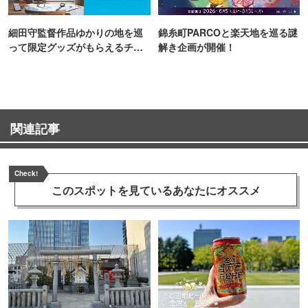
細田守監督作品ゆかりの地を巡
錦糸町PARCOと楽天地を巡る謎
って限定グッズがもらえるチャ
解き企画が開催！
ンス！
関連記事
Check!
このスポットを見ている
あなたにオススメ