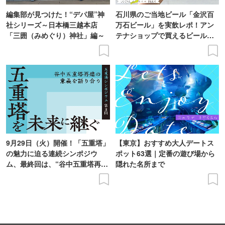
編集部が見つけた！“デパ屋”神
石川県のご当地ビール「金沢百
社シリーズ～日本橋三越本店
万石ビール」を実飲レポ！アン
「三囲（みめぐり）神社」編～
テナショップで買えるビール特
集
9月29日（火）開催！「五重塔」
【東京】おすすめ大人デートス
の魅力に迫る連続シンポジウ
ポット63選｜定番の遊び場から
ム、最終回は、“谷中五重塔再建
隠れた名所まで
の意義を語り合う”がテーマ