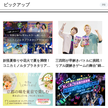
ピックアップ
PR
妖怪夏祭りや花火で夏を満喫！
三四郎が早解きバトルに挑戦！
コニカミノルタプラネタリア
リアル謎解きゲームの舞台"錦糸
TOKYO
町PARCO・楽天地"を巡る！