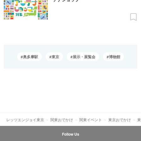
奥多摩駅
東京
展示・展覧会
博物館
レッツエンジョイ東京
関東おでかけ
関東イベント
東京おでかけ
東
Follow Us