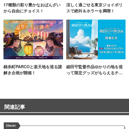
17種類の彩り豊かなおばんざい
涼しく過ごせる東京ジョイポリ
から自由にチョイス！
スで絶叫＆ホラーを満喫！
錦糸町PARCOと楽天地を巡る謎
細田守監督作品ゆかりの地を巡
解き企画が開催！
って限定グッズがもらえるチャ
ンス！
関連記事
Check!