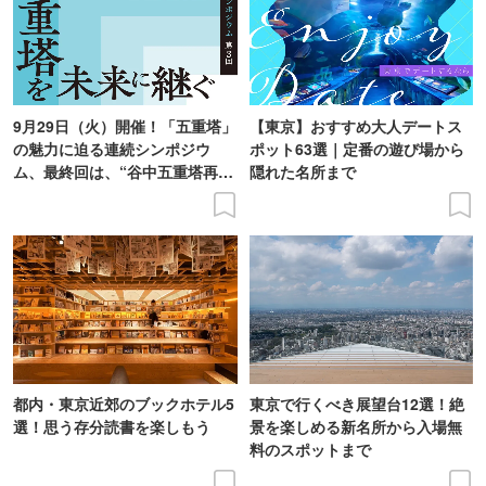
9月29日（火）開催！「五重塔」
【東京】おすすめ大人デートス
の魅力に迫る連続シンポジウ
ポット63選｜定番の遊び場から
ム、最終回は、“谷中五重塔再建
隠れた名所まで
の意義を語り合う”がテーマ
都内・東京近郊のブックホテル5
東京で行くべき展望台12選！絶
選！思う存分読書を楽しもう
景を楽しめる新名所から入場無
料のスポットまで