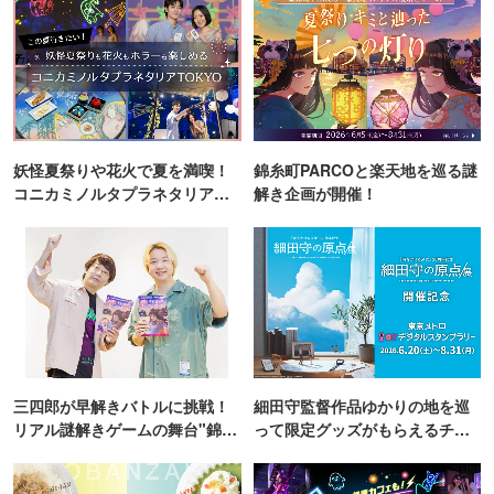
妖怪夏祭りや花火で夏を満喫！
錦糸町PARCOと楽天地を巡る謎
コニカミノルタプラネタリア
解き企画が開催！
TOKYO
三四郎が早解きバトルに挑戦！
細田守監督作品ゆかりの地を巡
リアル謎解きゲームの舞台"錦糸
って限定グッズがもらえるチャ
町PARCO・楽天地"を巡る！
ンス！