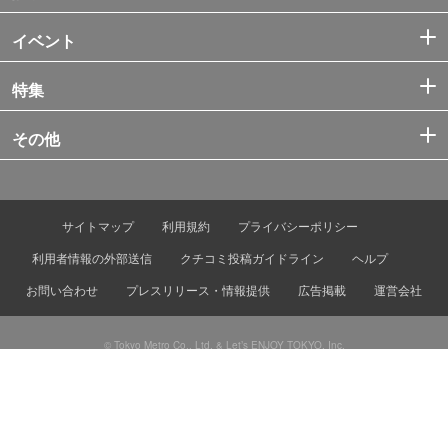
イベント
特集
その他
サイトマップ
利用規約
プライバシーポリシー
利用者情報の外部送信
クチコミ投稿ガイドライン
ヘルプ
お問い合わせ
プレスリリース・情報提供
広告掲載
運営会社
© Tokyo Metro Co., Ltd. & Let’s ENJOY TOKYO, Inc.