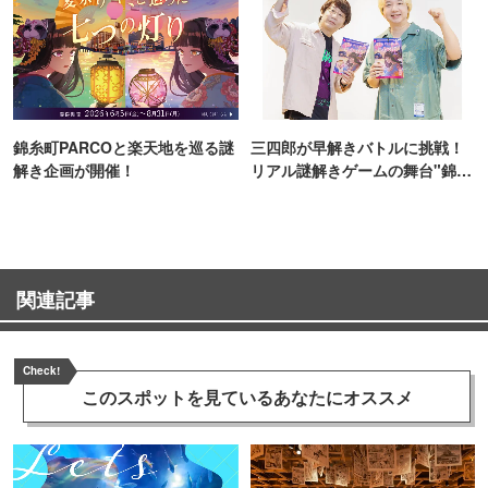
錦糸町PARCOと楽天地を巡る謎
三四郎が早解きバトルに挑戦！
解き企画が開催！
リアル謎解きゲームの舞台"錦糸
町PARCO・楽天地"を巡る！
関連記事
Check!
このスポットを見ている
あなたにオススメ