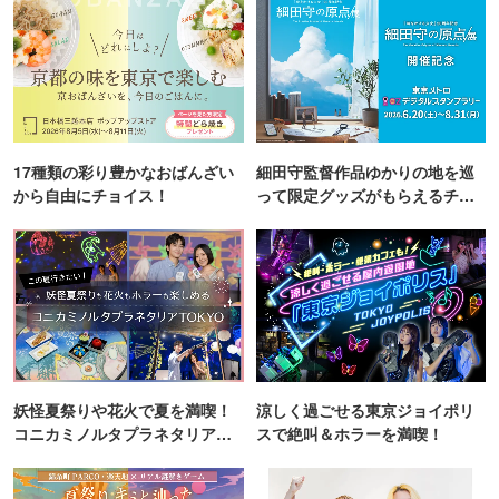
17種類の彩り豊かなおばんざい
細田守監督作品ゆかりの地を巡
から自由にチョイス！
って限定グッズがもらえるチャ
ンス！
妖怪夏祭りや花火で夏を満喫！
涼しく過ごせる東京ジョイポリ
コニカミノルタプラネタリア
スで絶叫＆ホラーを満喫！
TOKYO