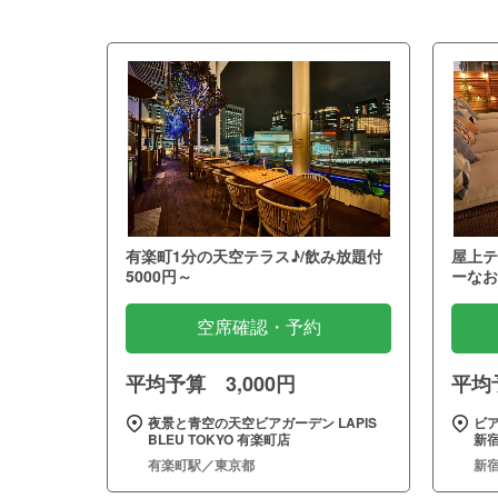
有楽町1分の天空テラス♪/飲み放題付
屋上テ
5000円～
ーなお
空席確認・予約
平均予算 3,000円
平均予
夜景と青空の天空ビアガーデン LAPIS
ビア
BLEU TOKYO 有楽町店
新
有楽町駅／東京都
新