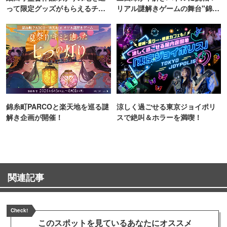
って限定グッズがもらえるチャ
リアル謎解きゲームの舞台"錦糸
ンス！
町PARCO・楽天地"を巡る！
錦糸町PARCOと楽天地を巡る謎
涼しく過ごせる東京ジョイポリ
解き企画が開催！
スで絶叫＆ホラーを満喫！
関連記事
Check!
このスポットを見ている
あなたにオススメ