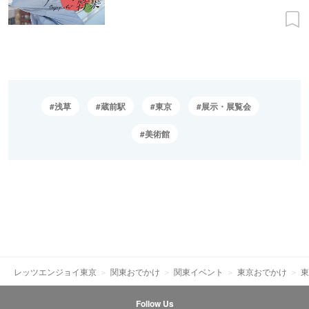
浅草
蔵前駅
東京
展示・展覧会
美術館
レッツエンジョイ東京
関東おでかけ
関東イベント
東京おでかけ
東
Follow Us