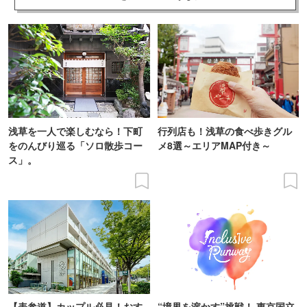
浅草を一人で楽しむなら！下町
行列店も！浅草の食べ歩きグル
をのんびり巡る「ソロ散歩コー
メ8選～エリアMAP付き～
ス」。
【表参道】カップル必見！おす
“境界を溶かす”挑戦！ 東京国立