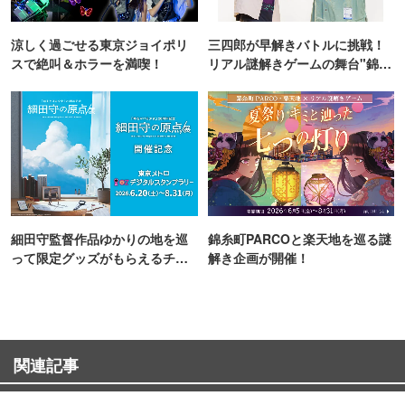
涼しく過ごせる東京ジョイポリ
三四郎が早解きバトルに挑戦！
スで絶叫＆ホラーを満喫！
リアル謎解きゲームの舞台"錦糸
町PARCO・楽天地"を巡る！
細田守監督作品ゆかりの地を巡
錦糸町PARCOと楽天地を巡る謎
って限定グッズがもらえるチャ
解き企画が開催！
ンス！
関連記事