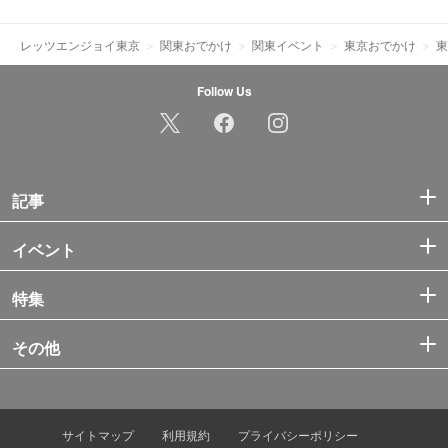
レッツエンジョイ東京
関東おでかけ
関東イベント
東京おでかけ
東
Follow Us
記事
イベント
特集
その他
サイトマップ
利用規約
プライバシーポリシー