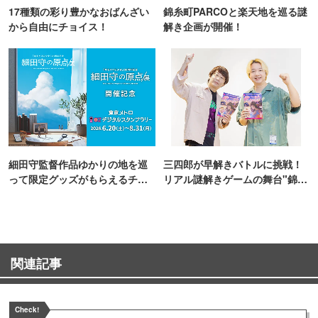
17種類の彩り豊かなおばんざい
錦糸町PARCOと楽天地を巡る謎
から自由にチョイス！
解き企画が開催！
細田守監督作品ゆかりの地を巡
三四郎が早解きバトルに挑戦！
って限定グッズがもらえるチャ
リアル謎解きゲームの舞台"錦糸
ンス！
町PARCO・楽天地"を巡る！
関連記事
Check!