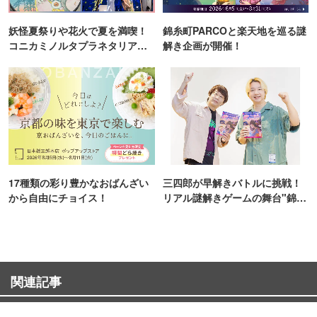
妖怪夏祭りや花火で夏を満喫！
錦糸町PARCOと楽天地を巡る謎
コニカミノルタプラネタリア
解き企画が開催！
TOKYO
17種類の彩り豊かなおばんざい
三四郎が早解きバトルに挑戦！
から自由にチョイス！
リアル謎解きゲームの舞台"錦糸
町PARCO・楽天地"を巡る！
関連記事