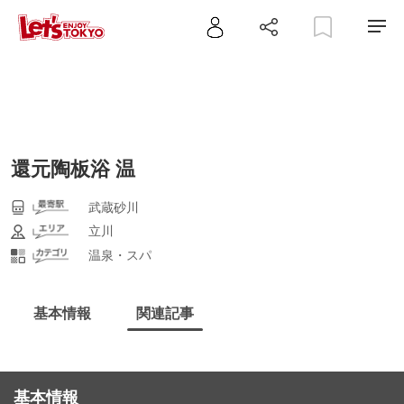
還元陶板浴 温
武蔵砂川
立川
温泉・スパ
基本情報
関連記事
基本情報