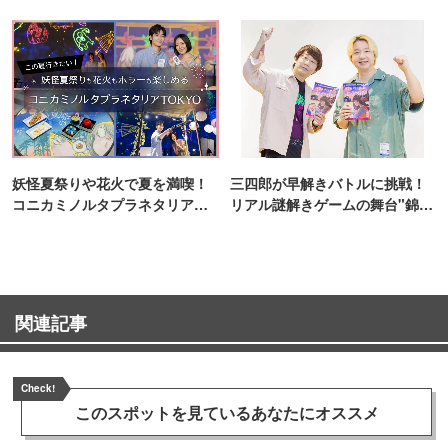
ンス！
妖怪夏祭りや花火で夏を満喫！
三四郎が早解きバトルに挑戦！
コニカミノルタプラネタリア
リアル謎解きゲームの舞台"錦糸
TOKYO
町PARCO・楽天地"を巡る！
関連記事
Check!
このスポットを見ている
あなたにオススメ