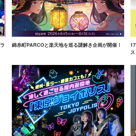
ラ
錦糸町PARCOと楽天地を巡る謎解き企画が開催！
1
ス