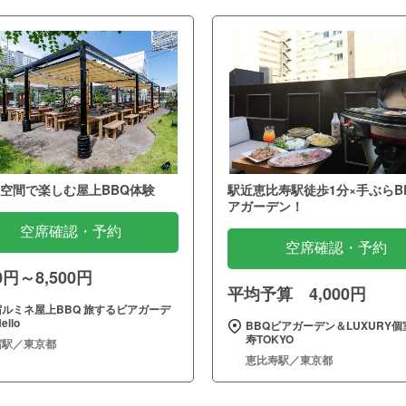
空間で楽しむ屋上BBQ体験
駅近恵比寿駅徒歩1分×手ぶらB
アガーデン！
空席確認・予約
空席確認・予約
00円～8,500円
平均予算 4,000円
宿ルミネ屋上BBQ 旅するビアガーデ
ello
BBQビアガーデン＆LUXURY個
寿TOKYO
宿駅／東京都
恵比寿駅／東京都