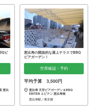
BQビ
恵比寿の開放的な屋上テラスでBBQ
ビアガーデン！
空席確認・予約
平均予算 3,500円
室 恵比
恵比寿 天空ビアガーデン＆BBQ
EBITEN エビテン 恵比寿南
恵比寿駅／東京都