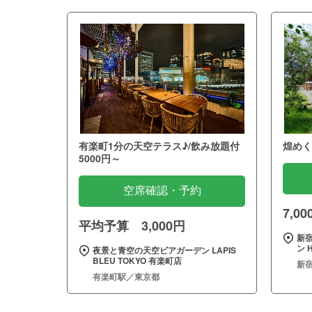
有楽町1分の天空テラス♪/飲み放題付
煌めく
5000円～
空席確認・予約
7,0
平均予算 3,000円
新
ン H
夜景と青空の天空ビアガーデン LAPIS
BLEU TOKYO 有楽町店
新
有楽町駅／東京都