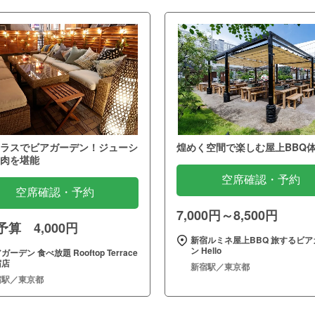
ラスでビアガーデン！ジューシ
煌めく空間で楽しむ屋上BBQ
肉を堪能
空席確認・予約
空席確認・予約
7,000円～8,500円
算 4,000円
新宿ルミネ屋上BBQ 旅するビア
ン Hello
ガーデン 食べ放題 Rooftop Terrace
宿店
新宿駅／東京都
宿駅／東京都