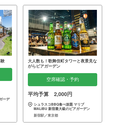
体験
大人数も！歌舞伎町タワーと夜景見な
がらビアガーデン
空席確認・予約
平均予算 2,000円
ガーデ
シュラスコBBQ食べ放題 マリブ
MALIBU 新宿最大級のビアガーデン
新宿駅／東京都