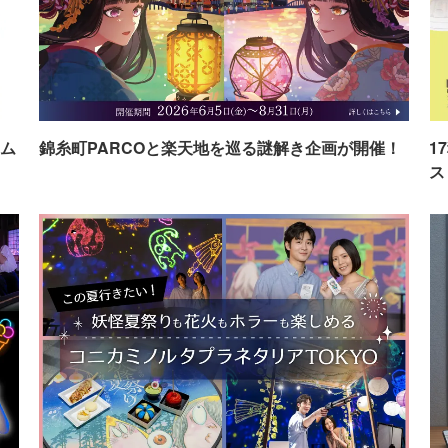
ム
錦糸町PARCOと楽天地を巡る謎解き企画が開催！
1
ス