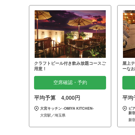
クラフトビール付き飲み放題コースご
屋上テ
用意！
ーなお
空席確認・予約
平均予算 4,000円
平均予
大宮キッチン ‐OMIYA KITCHEN‐
ビア
新
大宮駅／埼玉県
新