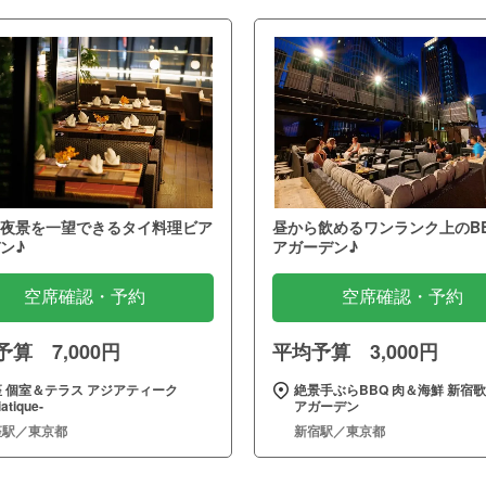
夜景を一望できるタイ料理ビア
昼から飲めるワンランク上のB
ン♪
アガーデン♪
空席確認・予約
空席確認・予約
算 7,000円
平均予算 3,000円
 個室＆テラス アジアティーク
絶景手ぶらBBQ 肉＆海鮮 新宿
iatique‐
アガーデン
座駅／東京都
新宿駅／東京都