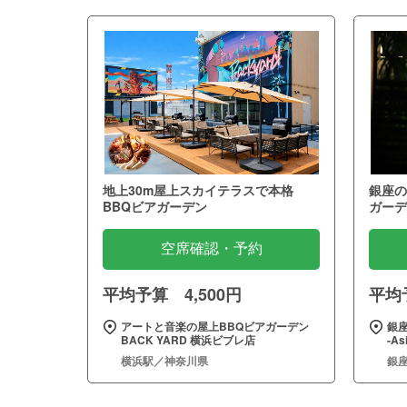
地上30m屋上スカイテラスで本格
銀座の
BBQビアガーデン
ガーデ
空席確認・予約
平均予算 4,500円
平均予
アートと音楽の屋上BBQビアガーデン
銀座
BACK YARD 横浜ビブレ店
‐As
横浜駅／神奈川県
銀