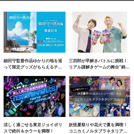
細田守監督作品ゆかりの地を巡
三四郎が早解きバトルに挑戦！
って限定グッズがもらえるチャ
リアル謎解きゲームの舞台"錦糸
ンス！
町PARCO・楽天地"を巡る！
涼しく過ごせる東京ジョイポリ
妖怪夏祭りや花火で夏を満喫！
スで絶叫＆ホラーを満喫！
コニカミノルタプラネタリア