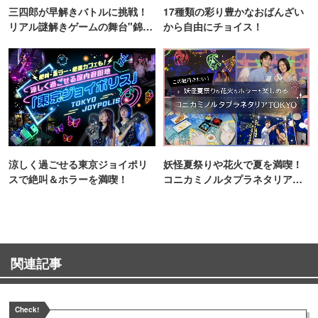
三四郎が早解きバトルに挑戦！
17種類の彩り豊かなおばんざい
リアル謎解きゲームの舞台"錦糸
から自由にチョイス！
町PARCO・楽天地"を巡る！
涼しく過ごせる東京ジョイポリ
妖怪夏祭りや花火で夏を満喫！
スで絶叫＆ホラーを満喫！
コニカミノルタプラネタリア
TOKYO
関連記事
Check!