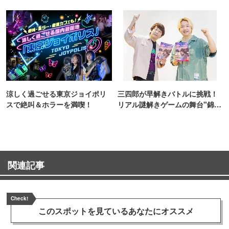
ンス！
TOKYO
涼しく過ごせる東京ジョイポリ
三四郎が早解きバトルに挑戦！
スで絶叫＆ホラーを満喫！
リアル謎解きゲームの舞台"錦糸
町PARCO・楽天地"を巡る！
関連記事
Check!
このスポットを見ている
あなたにオススメ