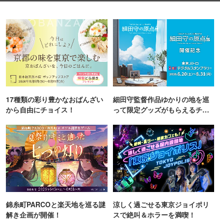
17種類の彩り豊かなおばんざい
細田守監督作品ゆかりの地を巡
から自由にチョイス！
って限定グッズがもらえるチャ
ンス！
錦糸町PARCOと楽天地を巡る謎
涼しく過ごせる東京ジョイポリ
解き企画が開催！
スで絶叫＆ホラーを満喫！