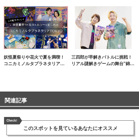
妖怪夏祭りや花火で夏を満喫！
三四郎が早解きバトルに挑戦！
コニカミノルタプラネタリア
リアル謎解きゲームの舞台"錦糸
TOKYO
町PARCO・楽天地"を巡る！
関連記事
Check!
このスポットを見ている
あなたにオススメ