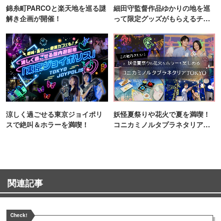
錦糸町PARCOと楽天地を巡る謎
細田守監督作品ゆかりの地を巡
解き企画が開催！
って限定グッズがもらえるチャ
ンス！
涼しく過ごせる東京ジョイポリ
妖怪夏祭りや花火で夏を満喫！
スで絶叫＆ホラーを満喫！
コニカミノルタプラネタリア
TOKYO
関連記事
Check!