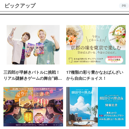
ピックアップ
PR
三四郎が早解きバトルに挑戦！
17種類の彩り豊かなおばんざい
リアル謎解きゲームの舞台"錦糸
から自由にチョイス！
町PARCO・楽天地"を巡る！