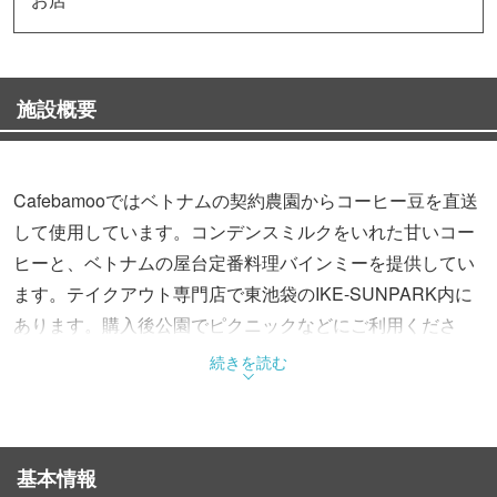
施設概要
Cafebamooではベトナムの契約農園からコーヒー豆を直送
して使用しています。コンデンスミルクをいれた甘いコー
ヒーと、ベトナムの屋台定番料理バインミーを提供してい
ます。テイクアウト専門店で東池袋のIKE-SUNPARK内に
あります。購入後公園でピクニックなどにご利用くださ
い。ベトナムビール2種類とお子様向けにフレンチトース
続きを読む
トとソフトドリンクもご用意しています。
基本情報