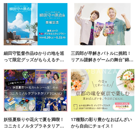
細田守監督作品ゆかりの地を巡
三四郎が早解きバトルに挑戦！
って限定グッズがもらえるチャ
リアル謎解きゲームの舞台"錦糸
ンス！
町PARCO・楽天地"を巡る！
妖怪夏祭りや花火で夏を満喫！
17種類の彩り豊かなおばんざい
コニカミノルタプラネタリア
から自由にチョイス！
TOKYO