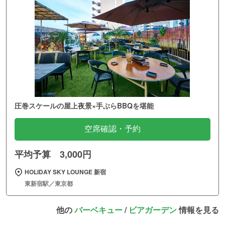
圧巻スケールの屋上夜景×手ぶらBBQを堪能
空席確認・予約
平均予算 3,000円
HOLIDAY SKY LOUNGE 新宿
東新宿駅／東京都
他の
バーベキュー
/
ビアガーデン
情報を見る