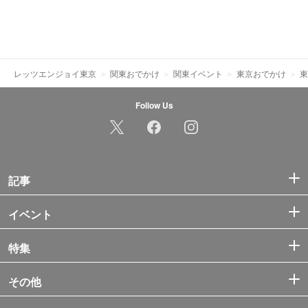
レッツエンジョイ東京
関東おでかけ
関東イベント
東京おでかけ
東
Follow Us
記事
イベント
特集
その他