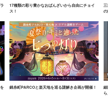
ラ
17種類の彩り豊かなおばんざいから自由にチョイ
三
ス！
の
を
錦糸町PARCOと楽天地を巡る謎解き企画が開催！
細
ら