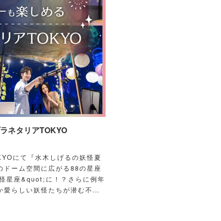
ネタリアTOKYO
OKYOにて『水木しげるの妖怪夏
のドーム空間に広がる88の星座
怪星座&quot;に！？さらに例年
か愛らしい妖怪たちが潜む不思