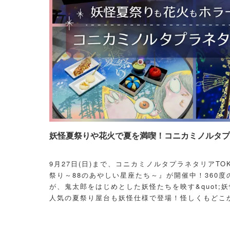
妖怪夏祭りや花火で夏を満喫！コニカミノルタプラ
9月27日(日)まで、コニカミノルタプラネタリアT
祭り～88のあやしい星座たち～』が開催中！360度
が、鬼太郎をはじめとした妖怪たちを映す&quot;妖
人気の夏祭り屋台も妖怪仕様で登場！怪しくもどこ
議な空間に、ぜひ訪れてみて！