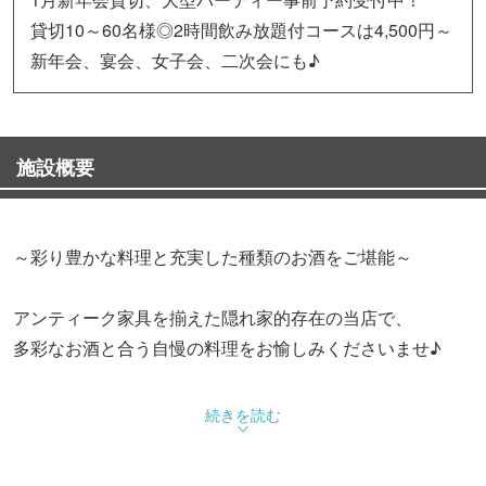
貸切10～60名様◎2時間飲み放題付コースは4,500円～
新年会、宴会、女子会、二次会にも♪
施設概要
～彩り豊かな料理と充実した種類のお酒をご堪能～
アンティーク家具を揃えた隠れ家的存在の当店で、
多彩なお酒と合う自慢の料理をお愉しみくださいませ♪
◆新年会！飲み放題付のお得なコース
続きを読む
・2.5H付きお食事プラン〈全6品〉4,500円～
・贅沢貸切プラン〈全8品〉5,000円～