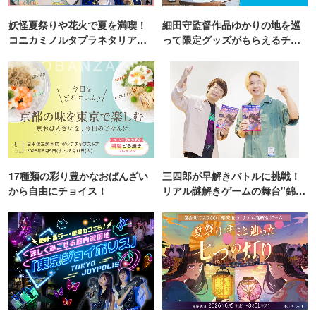
妖怪夏祭りや花火で夏を満喫！
細田守監督作品ゆかりの地を巡
コニカミノルタプラネタリア
って限定グッズがもらえるチャ
TOKYO
ンス！
17種類の彩り豊かなおばんざい
三四郎が早解きバトルに挑戦！
から自由にチョイス！
リアル謎解きゲームの舞台"錦糸
町PARCO・楽天地"を巡る！