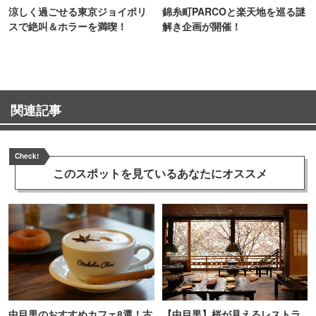
涼しく過ごせる東京ジョイポリ
錦糸町PARCOと楽天地を巡る謎
スで絶叫＆ホラーを満喫！
解き企画が開催！
関連記事
Check!
このスポットを見ている
あなたにオススメ
中目黒のおすすめカフェ8選！古
【中目黒】桜が見えるレストラ