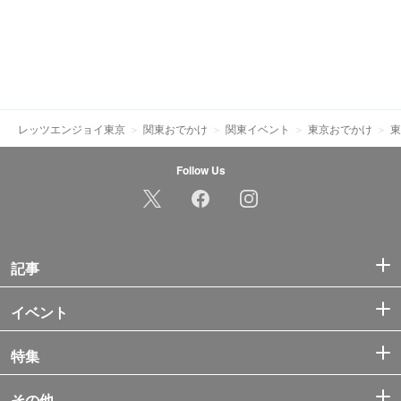
レッツエンジョイ東京
関東おでかけ
関東イベント
東京おでかけ
東
Follow Us
記事
イベント
特集
その他