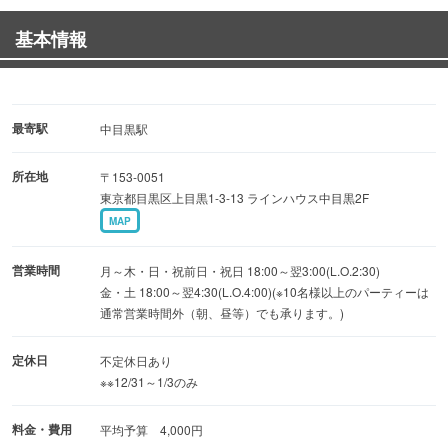
・完全個室サプライズプラン〈全8品〉5000円～
基本情報
◆貸切プラン
・フロア貸切：最大60名様まで
・卓球台2台完備の完全個室10名～20名様
最寄駅
中目黒駅
所在地
〒153-0051
宴会、忘新年会、女子会、結婚式二次会など、
東京都目黒区上目黒1-3-13 ラインハウス中目黒2F
個室料込のプランもご用意しておりますのでお問合せ下さ
MAP
い。
営業時間
月～木・日・祝前日・祝日 18:00～翌3:00(L.O.2:30)
金・土 18:00～翌4:30(L.O.4:00)(※10名様以上のパーティーは
通常営業時間外（朝、昼等）でも承ります。)
定休日
不定休日あり
※※12/31～1/3のみ
料金・費用
平均予算 4,000円