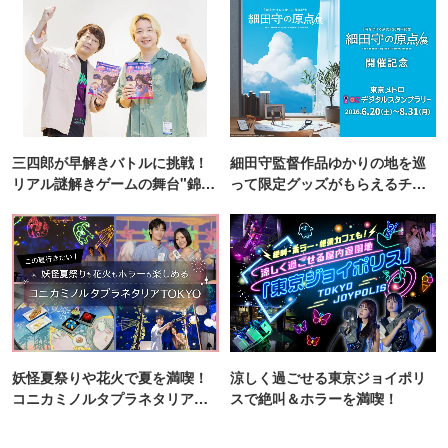
三四郎が早解きバトルに挑戦！
細田守監督作品ゆかりの地を巡
リアル謎解きゲームの舞台"錦糸
って限定グッズがもらえるチャ
町PARCO・楽天地"を巡る！
ンス！
妖怪夏祭りや花火で夏を満喫！
涼しく過ごせる東京ジョイポリ
コニカミノルタプラネタリア
スで絶叫＆ホラーを満喫！
TOKYO