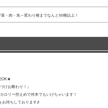
野菜・肉・魚～変わり種までなんと50種以上！
切OK★
づけお断わり！』
カロリー控えめで何本でもいけちゃいます！
をお待ちしております♪