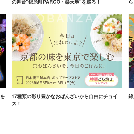
の舞台"錦糸町PARCO・楽天地"を巡る！
ら
を
17種類の彩り豊かなおばんざいから自由にチョイ
錦
ス！