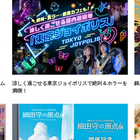
ム
涼しく過ごせる東京ジョイポリスで絶叫＆ホラーを
錦
満喫！