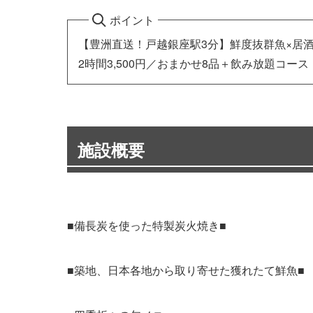
ポイント
【豊洲直送！戸越銀座駅3分】鮮度抜群魚×居
2時間3,500円／おまかせ8品＋飲み放題コース
施設概要
■備長炭を使った特製炭火焼き■
■築地、日本各地から取り寄せた獲れたて鮮魚■