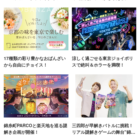
TOKYO
ンス！
17種類の彩り豊かなおばんざい
涼しく過ごせる東京ジョイポリ
から自由にチョイス！
スで絶叫＆ホラーを満喫！
錦糸町PARCOと楽天地を巡る謎
三四郎が早解きバトルに挑戦！
解き企画が開催！
リアル謎解きゲームの舞台"錦糸
町PARCO・楽天地"を巡る！