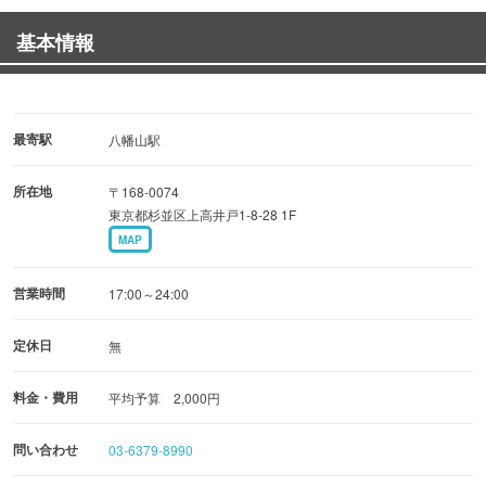
◆もつ串焼き
基本情報
・シロコロ … 150円（税抜）
┗「山椒たれ」「柚子胡椒」「塩わさび」など、多彩な味
をご用意！
・かしら … 180円（税抜）
最寄駅
八幡山駅
所在地
〒168-0074
◆一品料理
東京都杉並区上高井戸1-8-28 1F
・温玉オニオンスライス … 280円（税抜）
MAP
・もつ柚子ポン酢 … 280円（税抜）
・《おすすめ》特製もつ煮 … 480円（税抜）
営業時間
17:00～24:00
◆ドリンク
定休日
無
世界トップクラスのマッコリをはじめ、種類豊富なドリン
料金・費用
平均予算 2,000円
クをご用意！
地酒やスパークリング清酒、焼酎も充実の品ぞろえです♪
問い合わせ
03-6379-8990