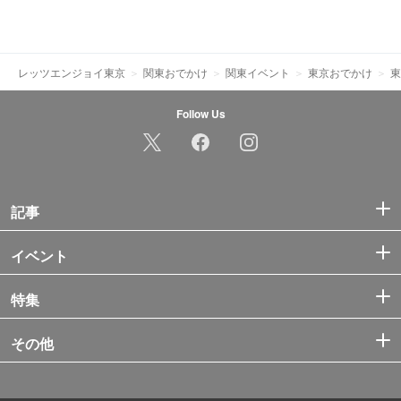
レッツエンジョイ東京
関東おでかけ
関東イベント
東京おでかけ
東
Follow Us
記事
イベント
特集
その他