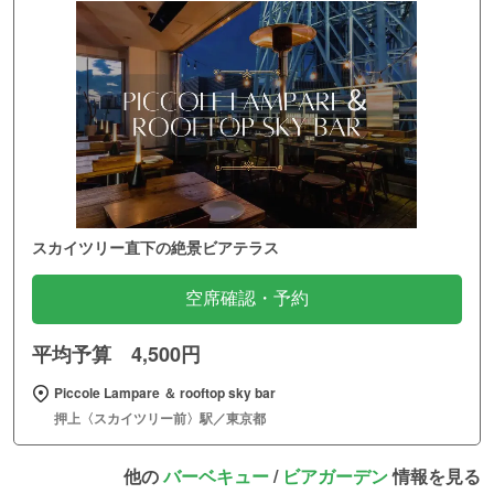
スカイツリー直下の絶景ビアテラス
空席確認・予約
平均予算 4,500円
Piccole Lampare ＆ rooftop sky bar
押上〈スカイツリー前〉駅／東京都
他の
バーベキュー
/
ビアガーデン
情報を見る