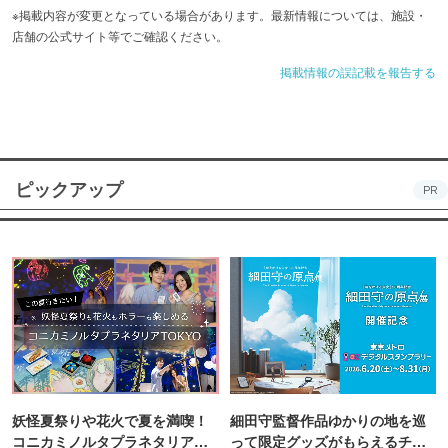
アットホームな雰囲気が魅力の空間は、お仕事帰りのちょ
※掲載内容が変更となっている場合があります。最新情報については、施設・
店舗の公式サイト等でご確認ください。
い飲みにも！
掲載情報の誤記載を報告する
ピックアップ
PR
妖怪夏祭りや花火で夏を満喫！
細田守監督作品ゆかりの地を巡
コニカミノルタプラネタリア
って限定グッズがもらえるチャ