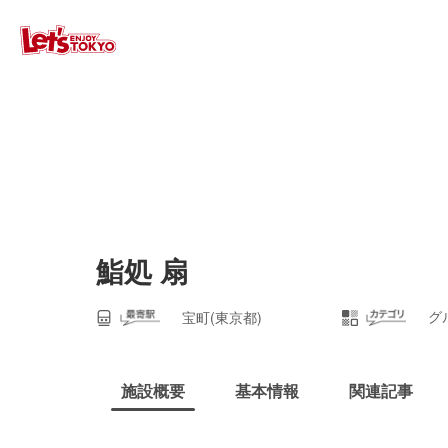
鮨処 扇
グ
宝町(東京都)
施設概要
基本情報
関連記事