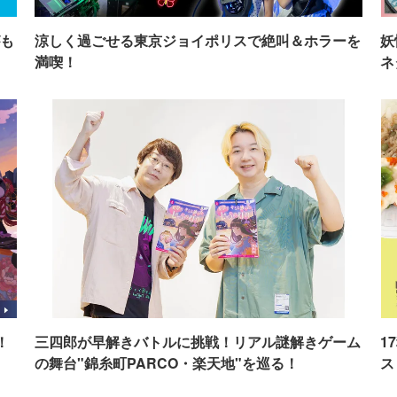
も
涼しく過ごせる東京ジョイポリスで絶叫＆ホラーを
妖
満喫！
ネ
！
三四郎が早解きバトルに挑戦！リアル謎解きゲーム
1
の舞台"錦糸町PARCO・楽天地"を巡る！
ス