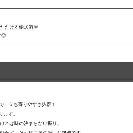
ただける鮨居酒屋
す◎
好で、立ち寄りやすさ抜群！
おります。
ければ味の決まらない握り。
効かず、それ故に奥の深いお料理です。