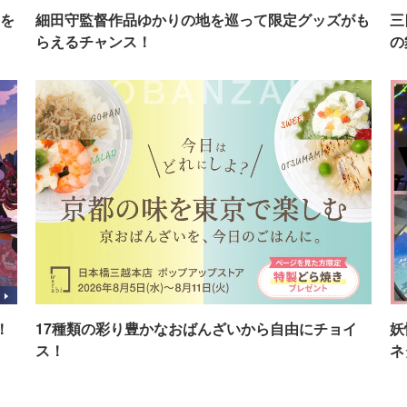
を
細田守監督作品ゆかりの地を巡って限定グッズがも
三
らえるチャンス！
の
！
17種類の彩り豊かなおばんざいから自由にチョイ
妖
ス！
ネ