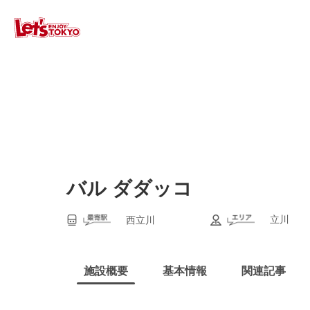
バル ダダッコ
立川
西立川
施設概要
基本情報
関連記事