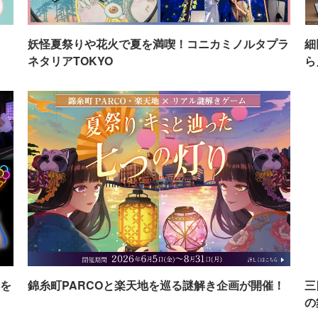
イ
妖怪夏祭りや花火で夏を満喫！コニカミノルタプラ
細
ネタリアTOKYO
ら
を
錦糸町PARCOと楽天地を巡る謎解き企画が開催！
三
の