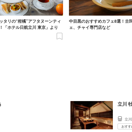
ッタリの“柑橘”アフタヌーンティ
中目黒のおすすめカフェ8選！古
！「ホテル日航立川 東京」より
ェ、チャイ専門店など
島
立川 牡
立川
おすす