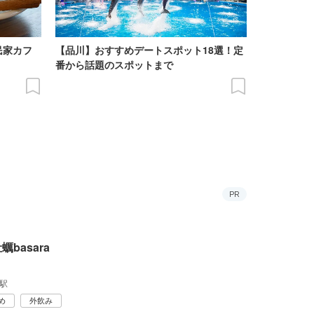
民家カフ
【品川】おすすめデートスポット18選！定
番から話題のスポットまで
PR
蠣basara
駅
め
外飲み