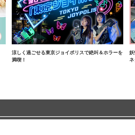
イ
涼しく過ごせる東京ジョイポリスで絶叫＆ホラーを
妖
満喫！
ネ