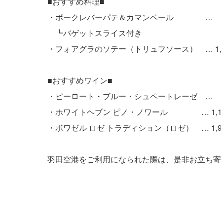
■おすすめ料理■
・ポークレバーパテ＆カマンベール … 6
┗バゲットスライス付き
・フォアグラのソテー（トリュフソース） … 1,
■おすすめワイン■
・ピーロート・ブルー・シュペートレーゼ … 
・ホワイトヘブン ピノ・ノワール … 1,1
・ボワゼル ロゼ トラディション（ロゼ） … 1,
羽田空港をご利用になられた際は、是非お立ち寄