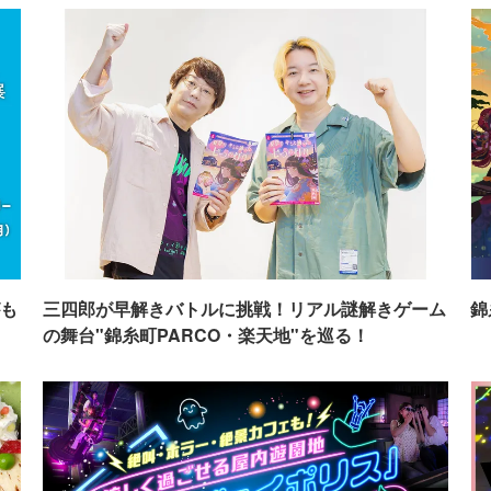
も
三四郎が早解きバトルに挑戦！リアル謎解きゲーム
錦
の舞台"錦糸町PARCO・楽天地"を巡る！