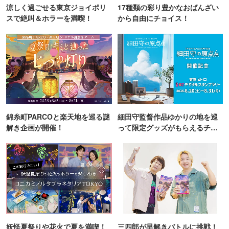
涼しく過ごせる東京ジョイポリ
17種類の彩り豊かなおばんざい
スで絶叫＆ホラーを満喫！
から自由にチョイス！
錦糸町PARCOと楽天地を巡る謎
細田守監督作品ゆかりの地を巡
解き企画が開催！
って限定グッズがもらえるチャ
ンス！
妖怪夏祭りや花火で夏を満喫！
三四郎が早解きバトルに挑戦！