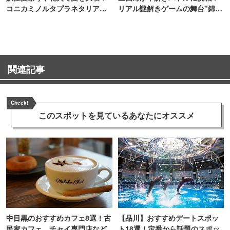
コニカミノルタプラネタリア
リアル謎解きゲームの舞台"錦糸
TOKYO
町PARCO・楽天地"を巡る！
関連記事
Check!
このスポットを見ている
あなたにオススメ
中目黒のおすすめカフェ8選！古
【品川】おすすめデートスポッ
民家カフェ、チャイ専門店など
ト18選！定番から話題のスポッ