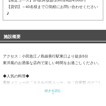
【貸切】～40名様まで◎気軽にお問い合わせください
♪
施設概要
アクセス：小田急江ノ島線善行駅東口より徒歩5分
東洋風のお洒落な店内で楽しい時間をお過ごしください。
◆人気の料理◆
看板メニューの「ささみの塩ユッケ」や「自家製 のどごし
豆腐」をはじめ
続きを読む
充実した創作料理をご提供！
創業20年自慢の味で仕上げた多種多彩なお料理をご堪能く