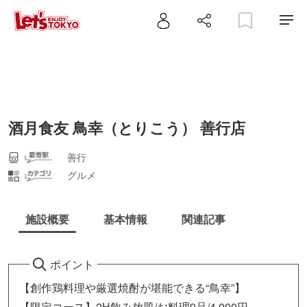
酒月食友 鳥幸（とりこう） 善行店
善行
グルメ
施設概要
基本情報
関連記事
ポイント
【創作鶏料理や厳選焼酎が堪能できる“鳥幸”】
【限定コース】2H飲み放題/お料理9品/4,000円