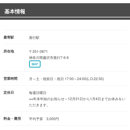
ださい。
基本情報
◆お好みで◆
コースはご自身で！人気メニューを組み合わせたり、お好
きな食材でお任など
最寄駅
善行駅
「鳥幸おまかせコース」の内容は毎回違う味が楽しめるの
所在地
〒251-0871
で、いつでも新鮮さを味わえます。
神奈川県藤沢市善行7-6-6
【2H飲み放題/お料理9品/4,000円】
MAP
【ネット予約限定】こだわりのお料理10品と2H飲み放題で
4,200円！！
営業時間
月～土・祝前日・祝日 17:00～24:00(L.O.22:30)
◆焼酎は30種類以上◆
定休日
毎週日曜日
※※年末年始のお知らせ～12月31日から1月4日までお休みをい
会社帰りの一杯にいかがですか♪
ただきます。
日本各地から仕入れる日本酒や焼酎を取り揃え。
料理との相性も良い全国各地の様々な銘柄をご用意してい
料金・費用
平均予算 3,000円
ます。