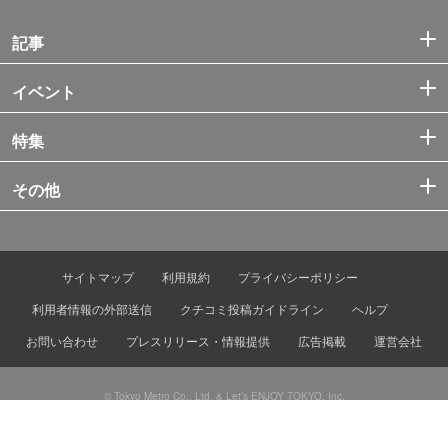
記事
イベント
特集
その他
サイトマップ
利用規約
プライバシーポリシー
利用者情報の外部送信
クチコミ投稿ガイドライン
ヘルプ
お問い合わせ
プレスリリース・情報提供
広告掲載
運営会社
© Tokyo Metro Co., Ltd. & Let’s ENJOY TOKYO, Inc.