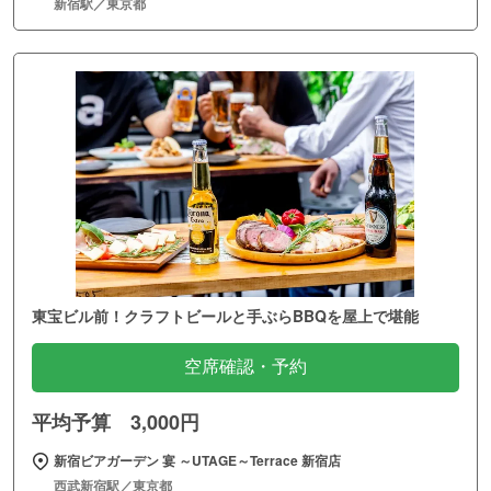
新宿駅／東京都
東宝ビル前！クラフトビールと手ぶらBBQを屋上で堪能
空席確認・予約
平均予算 3,000円
新宿ビアガーデン 宴 ～UTAGE～Terrace 新宿店
西武新宿駅／東京都