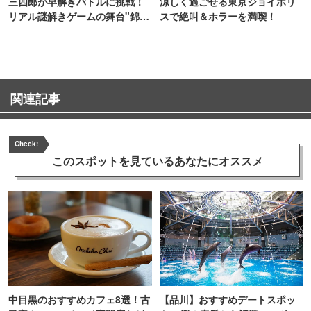
三四郎が早解きバトルに挑戦！
涼しく過ごせる東京ジョイポリ
リアル謎解きゲームの舞台"錦糸
スで絶叫＆ホラーを満喫！
町PARCO・楽天地"を巡る！
関連記事
Check!
このスポットを見ている
あなたにオススメ
中目黒のおすすめカフェ8選！古
【品川】おすすめデートスポッ