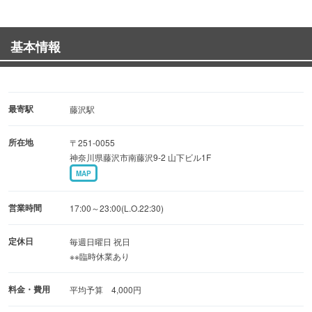
日本各地のチーズを約40種類ご用意致しました！
食べやすいチーズや、貴重なチーズ他、
基本情報
様々なものを取り揃えております！
◆ワインが豊富◆
国産ぶどう100％で作る『日本ワイン』を100種類ストッ
最寄駅
藤沢駅
ク！
所在地
〒251-0055
その中からグラスワインとして20種類ほどをご提供してお
神奈川県藤沢市南藤沢9-2 山下ビル1F
ります。
MAP
是非チーズと一緒にどうぞ♪
営業時間
17:00～23:00(L.O.22:30)
◆貸切OK！◆
8名様から15名様まで貸切を承っております！
定休日
毎週日曜日 祝日
※※臨時休業あり
貸切時には2時間飲み放題付きのパーティプランをご用意
◎
料金・費用
平均予算 4,000円
女子会やご友人とのパーティに是非ご利用ください♪