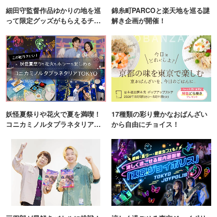
細田守監督作品ゆかりの地を巡
錦糸町PARCOと楽天地を巡る謎
って限定グッズがもらえるチャ
解き企画が開催！
ンス！
妖怪夏祭りや花火で夏を満喫！
17種類の彩り豊かなおばんざい
コニカミノルタプラネタリア
から自由にチョイス！
TOKYO