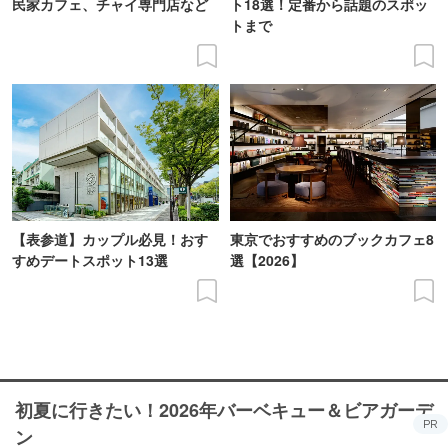
民家カフェ、チャイ専門店など
ト18選！定番から話題のスポッ
トまで
【表参道】カップル必見！おす
東京でおすすめのブックカフェ8
すめデートスポット13選
選【2026】
初夏に行きたい！2026年バーベキュー＆ビアガーデ
PR
ン