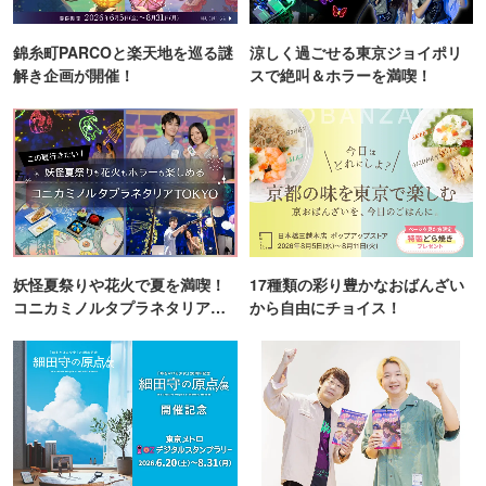
錦糸町PARCOと楽天地を巡る謎
涼しく過ごせる東京ジョイポリ
解き企画が開催！
スで絶叫＆ホラーを満喫！
妖怪夏祭りや花火で夏を満喫！
17種類の彩り豊かなおばんざい
コニカミノルタプラネタリア
から自由にチョイス！
TOKYO