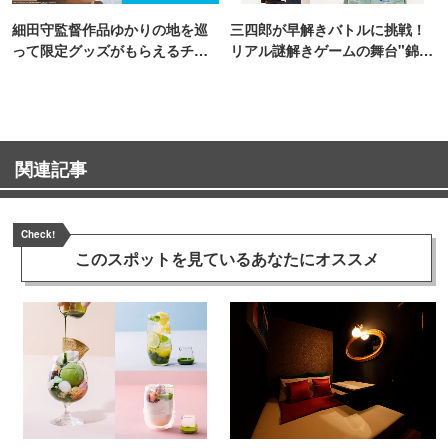
細田守監督作品ゆかりの地を巡
三四郎が早解きバトルに挑戦！
って限定グッズがもらえるチャ
リアル謎解きゲームの舞台"錦糸
ンス！
町PARCO・楽天地"を巡る！
関連記事
Check!
このスポットを見ている
あなたにオススメ