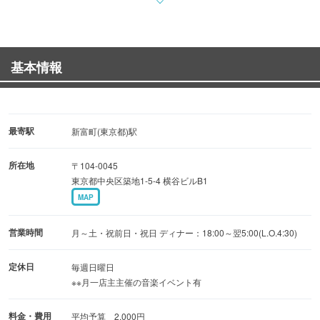
┛
◆新富町駅・築地駅 徒歩3分!
【路地裏の隠れ家】
基本情報
【少人数貸切可】最大12名様までOK
【音楽演奏可能】エレキギター、アコースティック、ボー
カルマイクetcご用意しております！
最寄駅
新富町(東京都)駅
◆ワンコインから楽しめる小料理
所在地
〒104-0045
【二次会・デート。ちょい飲みに】
東京都中央区築地1-5-4 横谷ビルB1
アヒージョやペペロンチーノ、裏メニューも500円～！
MAP
◆人気のちょい飲みセット
営業時間
月～土・祝前日・祝日 ディナー：18:00～翌5:00(L.O.4:30)
・ただいまセットリニューアル中♪
定休日
毎週日曜日
※※月一店主主催の音楽イベント有
◆BARならではのドリンク
7カ国以上のビールや、バーボン、スコッチ、焼酎もご用
料金・費用
平均予算 2,000円