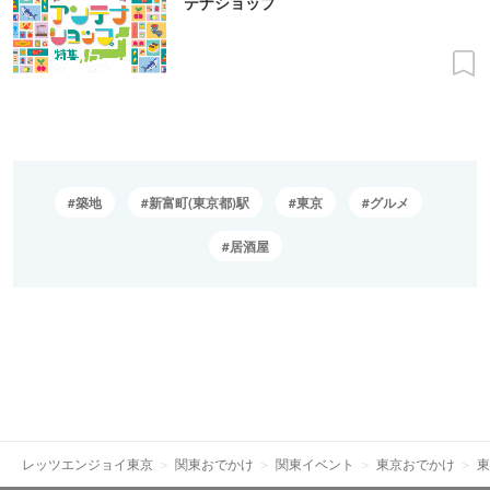
テナショップ
築地
新富町(東京都)駅
東京
グルメ
居酒屋
レッツエンジョイ東京
関東おでかけ
関東イベント
東京おでかけ
東