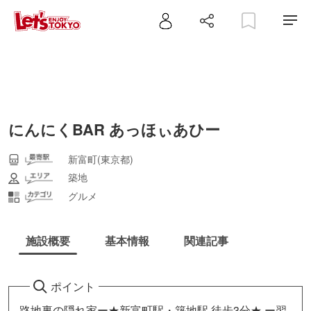
にんにくBAR あっほぃあひー
新富町(東京都)
築地
グルメ
施設概要
基本情報
関連記事
ポイント
路地裏の隠れ家ー★新富町駅・築地駅 徒歩3分★ ー翌