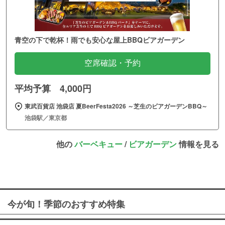
青空の下で乾杯！雨でも安心な屋上BBQビアガーデン
空席確認・予約
平均予算 4,000円
東武百貨店 池袋店 夏BeerFesta2026 ～芝生のビアガーデンBBQ～
池袋駅／東京都
他の
バーベキュー
/
ビアガーデン
情報を見る
今が旬！季節のおすすめ特集