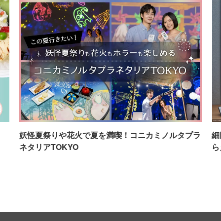
イ
妖怪夏祭りや花火で夏を満喫！コニカミノルタプラ
細
ネタリアTOKYO
ら