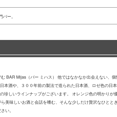
門バー。
 BAR Mijas（バー ミハス） 他ではなかなか出会えない
日本酒や、３００年前の製法で造られた日本酒、ロゼ色の日本
の珍しいラインナップがございます。 オレンジ色の明かりが
美味しいお酒と会話を嗜む、そんな少しだけ贅沢なひとときを、六
ださい。