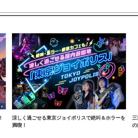
！
涼しく過ごせる東京ジョイポリスで絶叫＆ホラーを
三
満喫！
の