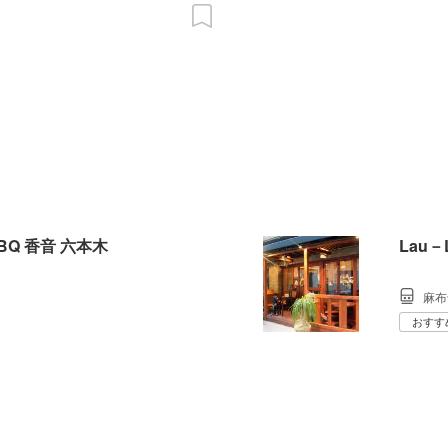
Q 香音 六本木
Lau
麻布
おすす