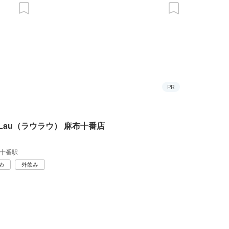
PR
－Lau（ラウラウ） 麻布十番店
十番駅
め
外飲み