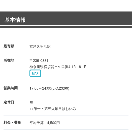
舌の上でとろける食感と味わいは一度食べたら忘れられな
い逸品。
基本情報
◆名物和牛一頭厳選盛り 5種盛（5人前）・・・8,800円
（税込）
厳選した黒毛和牛の盛り合わせ。
最寄駅
京急久里浜駅
当店の肉は鮮度抜群！さっと炙って肉の旨みを存分に堪能
所在地
〒239-0831
してください♪
神奈川県横須賀市久里浜4-13-18 1F
MAP
◆人気コース料理
【和牛一頭買いコース全6品】
営業時間
17:00～24:00(L.O.23:00)
名物サーロイン炙り握り、ハツユッケ、三角バラ、サガ
リ、ザブトン、ホルモン3種盛りなど
定休日
無
※※第一・第三火曜日はお休み
希少部位を含む豪華ラインナップに、お食事＆デザートも
ついて7,500円（税込）
料金・費用
平均予算 4,500円
さらに＋2,000円（税込）で約30種のドリンクが120分飲み