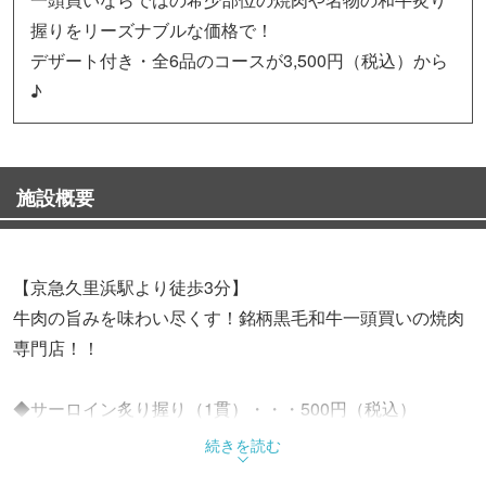
握りをリーズナブルな価格で！
デザート付き・全6品のコースが3,500円（税込）から
♪
施設概要
【京急久里浜駅より徒歩3分】
牛肉の旨みを味わい尽くす！銘柄黒毛和牛一頭買いの焼肉
専門店！！
◆サーロイン炙り握り（1貫）・・・500円（税込）
和牛サーロインを軽く炙りシャリに乗せた逸品は、口の中
続きを読む
でほどける旨さ♪