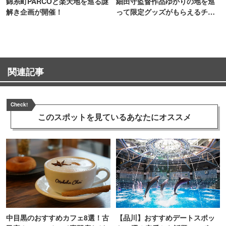
錦糸町PARCOと楽天地を巡る謎
細田守監督作品ゆかりの地を巡
解き企画が開催！
って限定グッズがもらえるチャ
ンス！
関連記事
Check!
このスポットを見ている
あなたにオススメ
中目黒のおすすめカフェ8選！古
【品川】おすすめデートスポッ