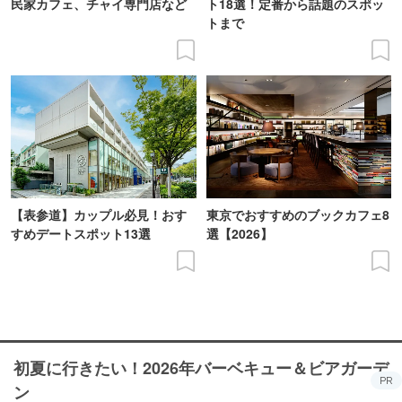
民家カフェ、チャイ専門店など
ト18選！定番から話題のスポッ
トまで
【表参道】カップル必見！おす
東京でおすすめのブックカフェ8
すめデートスポット13選
選【2026】
初夏に行きたい！2026年バーベキュー＆ビアガーデ
PR
ン