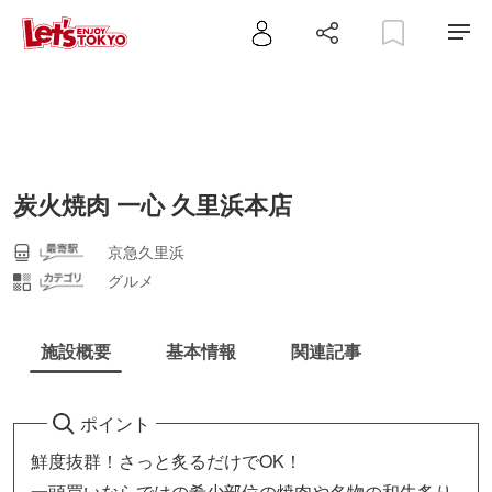
炭火焼肉 一心 久里浜本店
京急久里浜
グルメ
施設概要
基本情報
関連記事
ポイント
鮮度抜群！さっと炙るだけでOK！
一頭買いならではの希少部位の焼肉や名物の和牛炙り