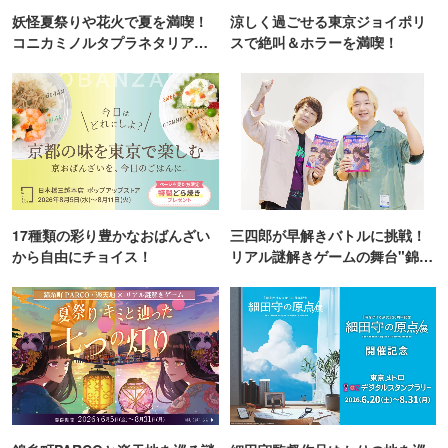
妖怪夏祭りや花火で夏を満喫！
涼しく過ごせる東京ジョイポリ
コニカミノルタプラネタリア
スで絶叫＆ホラーを満喫！
TOKYO
17種類の彩り豊かなおばんざい
三四郎が早解きバトルに挑戦！
から自由にチョイス！
リアル謎解きゲームの舞台"錦糸
町PARCO・楽天地"を巡る！