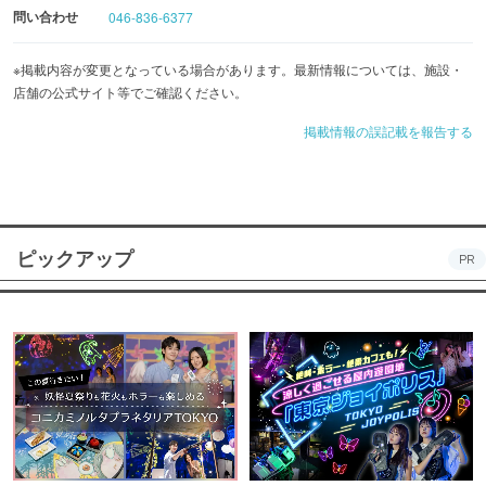
放題！
問い合わせ
046-836-6377
※掲載内容が変更となっている場合があります。最新情報については、施設・
店舗の公式サイト等でご確認ください。
掲載情報の誤記載を報告する
ピックアップ
PR