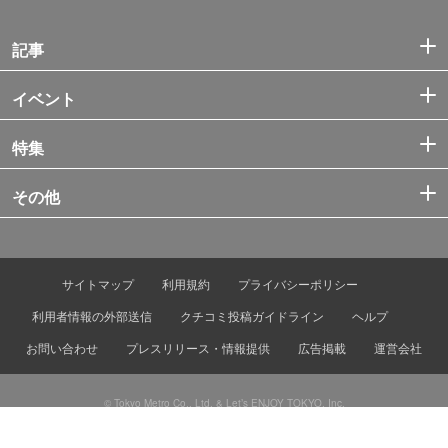
記事
イベント
特集
その他
サイトマップ
利用規約
プライバシーポリシー
利用者情報の外部送信
クチコミ投稿ガイドライン
ヘルプ
お問い合わせ
プレスリリース・情報提供
広告掲載
運営会社
© Tokyo Metro Co., Ltd. & Let’s ENJOY TOKYO, Inc.