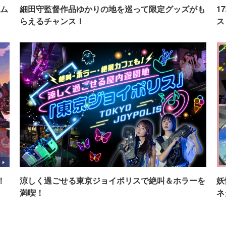
ム
細田守監督作品ゆかりの地を巡って限定グッズがも
1
らえるチャンス！
ス
！
涼しく過ごせる東京ジョイポリスで絶叫＆ホラーを
妖
満喫！
ネ