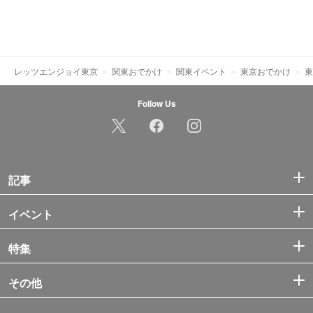
レッツエンジョイ東京
関東おでかけ
関東イベント
東京おでかけ
東
Follow Us
記事
イベント
特集
その他