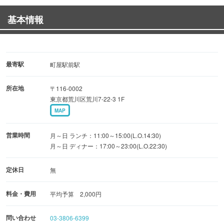
基本情報
◆インドワインやオリジナル焼酎◆
50種類以上あるドリンクメニューは、サルガムオリジナル
の芋焼酎・ワインもあり。
女性に人気のラッシー、あんずサワーなどソフトドリン
最寄駅
町屋駅前駅
ク、カクテルも充実♪
所在地
〒116-0002
東京都荒川区荒川7-22-3 1F
◆多彩なアラカルト◆
MAP
21種のカレー、ネパール風焼鳥チキンセクワ、ビールにピ
ッタリのマサラパパドなど
営業時間
月～日 ランチ：11:00～15:00(L.O.14:30)
ネパール、インドで修業したシェフが作る75種類のこだわ
月～日 ディナー：17:00～23:00(L.O.22:30)
りメニュー☆
定休日
無
料金・費用
平均予算 2,000円
問い合わせ
03-3806-6399