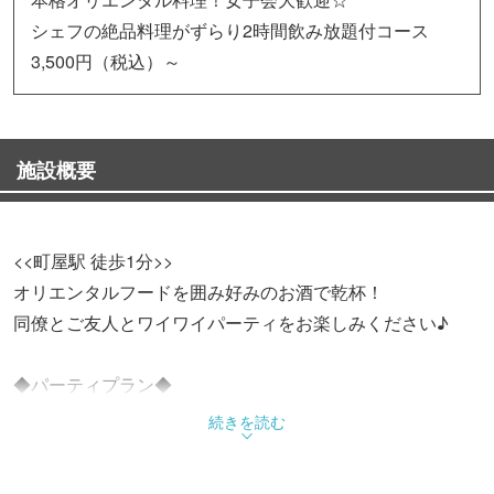
シェフの絶品料理がずらり2時間飲み放題付コース
3,500円（税込）～
施設概要
<<町屋駅 徒歩1分>>
オリエンタルフードを囲み好みのお酒で乾杯！
同僚とご友人とワイワイパーティをお楽しみください♪
◆パーティプラン◆
2時間飲み放題付きコース 3,500円（税込）～！ドリンク
続きを読む
持ち込みOK