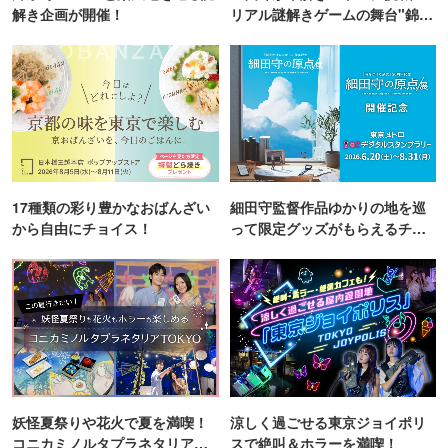
解き企画が開催！
リアル謎解きゲームの舞台"錦糸
町PARCO・楽天地"を巡る！
17種類の彩り豊かなおばんざい
細田守監督作品ゆかりの地を巡
から自由にチョイス！
って限定グッズがもらえるチャ
ンス！
妖怪夏祭りや花火で夏を満喫！
涼しく過ごせる東京ジョイポリ
コニカミノルタプラネタリア
スで絶叫＆ホラーを満喫！