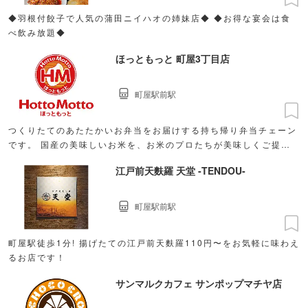
◆羽根付餃子で人気の蒲田ニイハオの姉妹店◆ ◆お得な宴会は食
べ飲み放題◆
ほっともっと 町屋3丁目店
町屋駅前駅
つくりたてのあたたかいお弁当をお届けする持ち帰り弁当チェーン
です。 国産の美味しいお米を、お米のプロたちが美味しくご提供
するために日々努力しています。
江戸前天麩羅 天堂 ‐TENDOU‐
町屋駅前駅
町屋駅徒歩1分! 揚げたての江戸前天麩羅110円〜をお気軽に味わえ
るお店です！
サンマルクカフェ サンポップマチヤ店