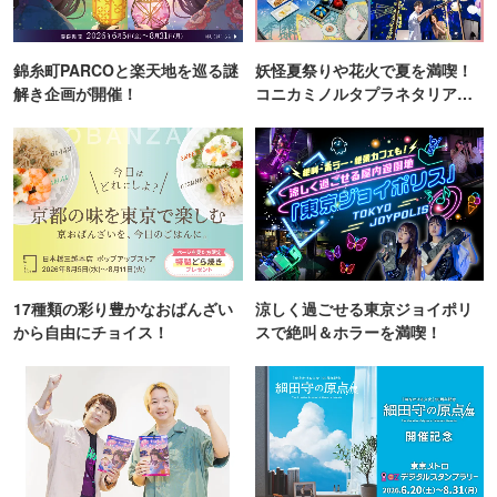
錦糸町PARCOと楽天地を巡る謎
妖怪夏祭りや花火で夏を満喫！
解き企画が開催！
コニカミノルタプラネタリア
TOKYO
17種類の彩り豊かなおばんざい
涼しく過ごせる東京ジョイポリ
から自由にチョイス！
スで絶叫＆ホラーを満喫！