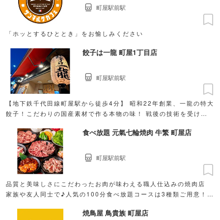
町屋駅前駅
「ホッとするひととき」をお愉しみください
餃子は一龍 町屋1丁目店
町屋駅前駅
【地下鉄千代田線町屋駅から徒歩4分】 昭和22年創業、一龍の特大
餃子！こだわりの国産素材で作る本物の味！ 戦後の技術を受け継
ぐ特大サイズの餃子が楽しめる。
食べ放題 元氣七輪焼肉 牛繁 町屋店
町屋駅前駅
品質と美味しさにこだわったお肉が味わえる職人仕込みの焼肉店
家族や友人同士で♪人気の100分食べ放題コースは3種類ご用意！
3,289円（税込）〜
焼鳥屋 鳥貴族 町屋店