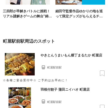
三四郎が早解きバトルに挑戦！
細田守監督作品ゆかりの地を巡
リアル謎解きゲームの舞台"錦糸
って限定グッズがもらえるチャ
町PARCO・楽天地"を巡る！
ンス！
町屋駅前駅周辺のスポット
やきとんうまいもん横丁まるたか 町屋店
町屋駅前駅
☆各種ご宴会受付中☆ ご予約はお早めに！
羽根付餃子 蒲田ニイハオ 町屋店
町屋駅前駅