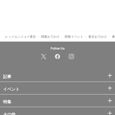
レッツエンジョイ東京
関東おでかけ
関東イベント
東京おでかけ
東
Follow Us
記事
イベント
特集
その他