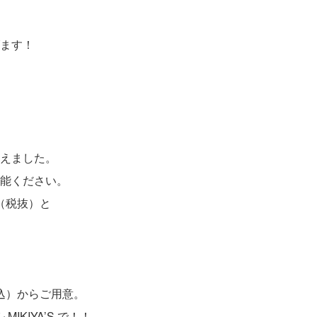
ます！
えました。
能ください。
（税抜）と
税込）からご用意。
KIYA’S で！！