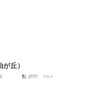
自由が丘）
丘
グルメ