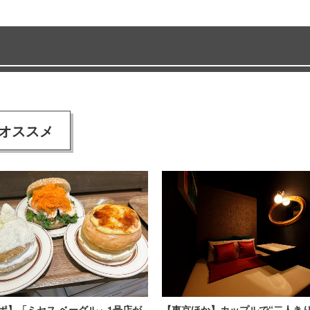
オススメ
ポ】「ミセス ベーグル」1号店が
【東京ほか】カップルで“二人きり