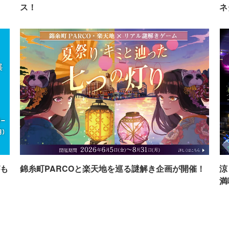
ス！
ネ
も
錦糸町PARCOと楽天地を巡る謎解き企画が開催！
涼
満