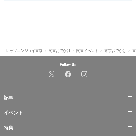
レッツエンジョイ東京
関東おでかけ
関東イベント
東京おでかけ
東
Follow Us
記事
イベント
特集