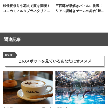
妖怪夏祭りや花火で夏を満喫！
三四郎が早解きバトルに挑戦！
コニカミノルタプラネタリア
リアル謎解きゲームの舞台"錦糸
TOKYO
町PARCO・楽天地"を巡る！
関連記事
Check!
このスポットを見ている
あなたにオススメ