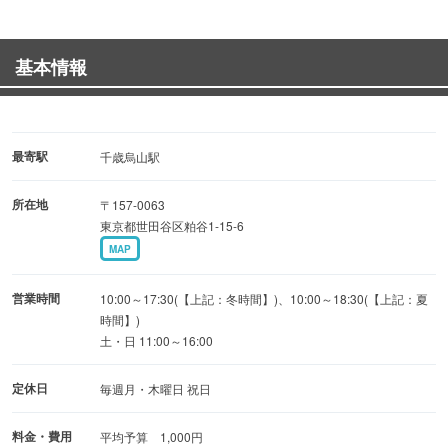
◆ドライカレー ・・・700円（税込）
◆エビマカロニグラタン・・・700円（税込）
基本情報
【おすすめ】
◆焼きたてワッフル（プレーン）・・・300円（税込）
◆本日のランチ ・・・800円（税込）
最寄駅
千歳烏山駅
┗平日のみ
所在地
〒157-0063
◆ソフトクリーム ・・・400円（税込）
東京都世田谷区粕谷1-15-6
MAP
アットホームで落ち着いた雰囲気の店内には、
気軽に座れるカウンター席と革張りのソファー席をご用
営業時間
10:00～17:30(【上記：冬時間】)、10:00～18:30(【上記：夏
意。
時間】)
土・日 11:00～16:00
内装デザインなどはすべてお店で考えられており、ベビー
カーでの入店も◎
定休日
毎週月・木曜日 祝日
小さなお子様連れでのママ友会にもおすすめです♪
料金・費用
平均予算 1,000円