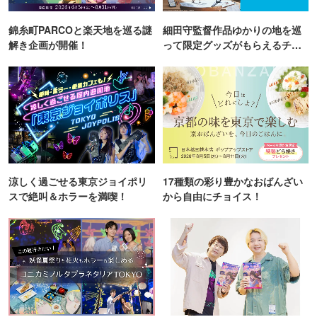
錦糸町PARCOと楽天地を巡る謎
細田守監督作品ゆかりの地を巡
解き企画が開催！
って限定グッズがもらえるチャ
ンス！
涼しく過ごせる東京ジョイポリ
17種類の彩り豊かなおばんざい
スで絶叫＆ホラーを満喫！
から自由にチョイス！