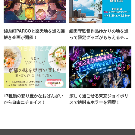
錦糸町PARCOと楽天地を巡る謎
細田守監督作品ゆかりの地を巡
解き企画が開催！
って限定グッズがもらえるチャ
ンス！
17種類の彩り豊かなおばんざい
涼しく過ごせる東京ジョイポリ
から自由にチョイス！
スで絶叫＆ホラーを満喫！