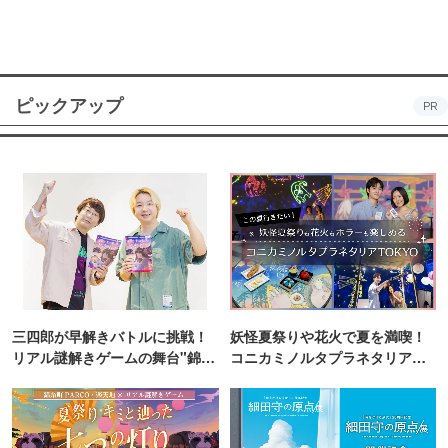
ピックアップ
PR
三四郎が早解きバトルに挑戦！
妖怪夏祭りや花火で夏を満喫！
リアル謎解きゲームの舞台"錦糸
コニカミノルタプラネタリア
町PARCO・楽天地"を巡る！
TOKYO