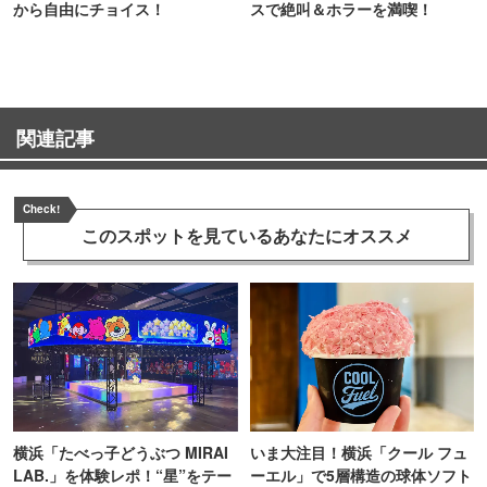
から自由にチョイス！
スで絶叫＆ホラーを満喫！
関連記事
Check!
このスポットを見ている
あなたにオススメ
横浜「たべっ子どうぶつ MIRAI
いま大注目！横浜「クール フュ
LAB.」を体験レポ！“星”をテー
ーエル」で5層構造の球体ソフト