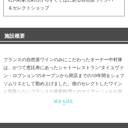
＆セレクトショップ
施設概要
フランスの自然派ワインのみにこだわったオーナー中村琢
は、かつて恵比寿にあったシャトーレストラン“タイユヴァ
ン・ロブション”のオープンから閉店までの10年間をシェフ
ソムリエとして勤め上げました。彼のセレクトしたワイン
と気取らないフランスの家庭料理とのマリアージュをお楽
しみいただけます。もちろん日替わりのグラスワイン
続きを読む
（￥800～）だけでもお気軽にどうぞ！家飲みや贈り物用
のワイン選びのお手伝いもいたします。