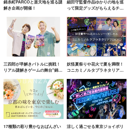
錦糸町PARCOと楽天地を巡る謎
細田守監督作品ゆかりの地を巡
解き企画が開催！
って限定グッズがもらえるチャ
ンス！
三四郎が早解きバトルに挑戦！
妖怪夏祭りや花火で夏を満喫！
リアル謎解きゲームの舞台"錦糸
コニカミノルタプラネタリア
町PARCO・楽天地"を巡る！
TOKYO
17種類の彩り豊かなおばんざい
涼しく過ごせる東京ジョイポリ