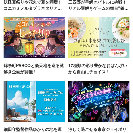
妖怪夏祭りや花火で夏を満喫！
三四郎が早解きバトルに挑戦！
コニカミノルタプラネタリア
リアル謎解きゲームの舞台"錦糸
TOKYO
町PARCO・楽天地"を巡る！
錦糸町PARCOと楽天地を巡る謎
17種類の彩り豊かなおばんざい
解き企画が開催！
から自由にチョイス！
細田守監督作品ゆかりの地を巡
涼しく過ごせる東京ジョイポリ