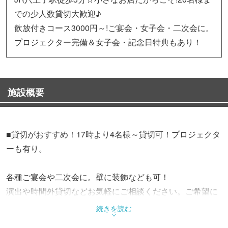
での少人数貸切大歓迎♪
飲放付きコース3000円～!ご宴会・女子会・二次会に。
プロジェクター完備＆女子会・記念日特典もあり！
施設概要
■貸切がおすすめ！17時より4名様～貸切可！プロジェクタ
ーも有り。
各種ご宴会や二次会に。壁に装飾なども可！
演出や時間外貸切などお気軽にご相談ください。ご希望に
合わせたオリジナルな空間を演出いたします★
続きを読む