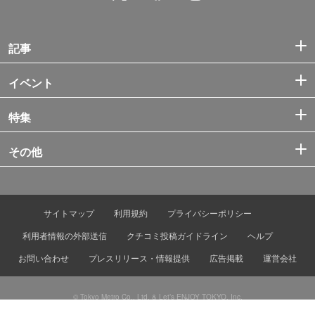
記事
イベント
特集
その他
サイトマップ
利用規約
プライバシーポリシー
利用者情報の外部送信
クチコミ投稿ガイドライン
ヘルプ
お問い合わせ
プレスリリース・情報提供
広告掲載
運営会社
© Tokyo Metro Co., Ltd. & Let’s ENJOY TOKYO, Inc.