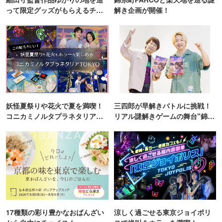
って限定グッズがもらえるチャ
解き企画が開催！
ンス！
妖怪夏祭りや花火で夏を満喫！
三四郎が早解きバトルに挑戦！
コニカミノルタプラネタリア
リアル謎解きゲームの舞台"錦糸
TOKYO
町PARCO・楽天地"を巡る！
17種類の彩り豊かなおばんざい
涼しく過ごせる東京ジョイポリ