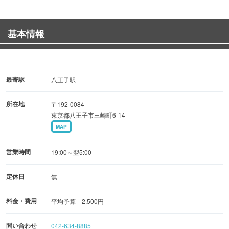
■ハハハで女子会!ドリンク豊富でアルコールが苦手な方も
安心！
基本情報
女子会コースは選べる二種類♪さらに！3名様以上の女子会
にスパークリングワインのプレゼント!
１番人気! 3H 飲放付き 7品 ハハハ贅沢女子会コー
最寄駅
八王子駅
ス ￥3500
所在地
〒192-0084
お手軽に! 2.5H飲放付き 6品 ハハハ女子会コー
東京都八王子市三崎町6-14
ス ￥3000
MAP
■ハハハで宴会!貸切がおすすめ★
営業時間
19:00～翌5:00
3H 飲放付き 7品 ハハハ 贅沢コー
ス ￥4000
定休日
無
2.5H飲放付き 6品 ハハハオリジナルコー
料金・費用
平均予算 2,500円
ス ￥3500
問い合わせ
042-634-8885