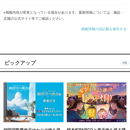
＋500円で誕生日・記念日にデザートプレートもご用意♪
※掲載内容が変更となっている場合があります。最新情報については、施設・
店舗の公式サイト等でご確認ください。
■限定1席のソファー席はデートでのご利用も◎
予約必須のお席です。
掲載情報の誤記載を報告する
ピックアップ
PR
細田守監督作品ゆかりの地を巡
錦糸町PARCOと楽天地を巡る謎